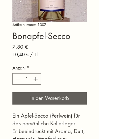
Artikelnummer: 1007
Bonapfel-Secco
Preis
7,80 €
10,40 €
/
1l
10,40 €
pro
Anzahl
*
1
Liter
In den Warenkorb
Ein Apfel-Secco (Perlwein) für 
das persönliche Kellerlager.
Er beeindruckt mit Aroma, Duft, 
Harmonie. Empfehlung: